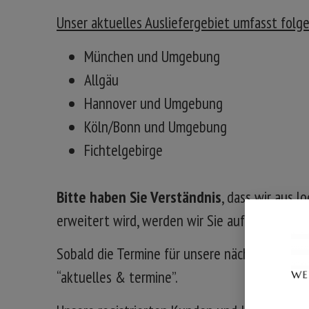
Unser aktuelles Ausliefergebiet umfasst folg
München und Umgebung
Allgäu
Hannover und Umgebung
Köln/Bonn und Umgebung
Fichtelgebirge
Bitte haben Sie Verständnis
, dass wir aus 
erweitert wird, werden wir Sie auf unserer H
Sobald die Termine für unsere nächste Direkt
“aktuelles & termine”.