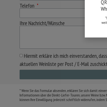
QR-
Telefon
Wh
*
Ihre Nachricht/Wünsche
wei
Hiermit erkläre ich mich einverstanden, da
aktuellen Weinliste per Post / E-Mail zuschic
* Wenn Sie das Formular absenden, erklären Sie sich damit einve
Informationen über die Direkt-Liefer-Touren, unsere Weine bzw.
können Ihre Einwilligung jederzeit schriftlich widerrufen, indem 