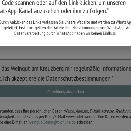
Code scannen oder auf den Link klicken, um unseren
Geburtsdatum
atsApp-Kanal anzusehen oder ihm zu folgen.*
Durch Anklicken des Links verlassen Sie unsere Website und werden zu WhatsA
tergeleitet. Erst dort gelten die Datenschutzbestimmungen von WhatsApp. Auf
Datenverarbeitung durch WhatsApp haben wir keinen Einfluss.
ss das Weingut am Kreuzberg mir regelmäßig Informationen
kt. Ich akzeptiere die Datenschutzbestimmungen.*
Anmeldung abschicken
rstanden, dass Ihre persönlichen Daten
(Name, Adresse, E-Mail-Adresse, Telefon
 Neuigkeiten und Events per Post/E-Mail verwendet werden. Ihre Daten werden au
Sie eine E-Mail an
Weingut-Braun@t-online.de
schreiben.