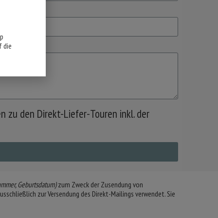
pp
 die
 zu den Direkt-Liefer-Touren inkl. der
nummer, Geburtsdatum)
zum Zweck der Zusendung von
sschließlich zur Versendung des Direkt-Mailings verwendet. Sie