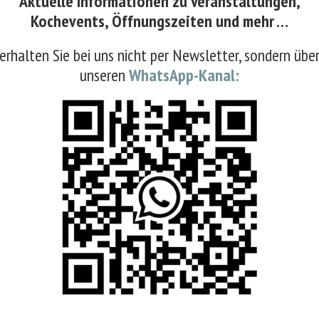
Aktuelle Informationen zu Veranstaltungen,
ten
erhalten vorab per Post die aktuelle Weinliste i
Kochevents, Öffnungszeiten und mehr …
r Sie auf dem Laufenden halten sollen, können Sie sich 
erhalten Sie bei uns nicht per Newsletter, sondern übe
unseren
WhatsApp-Kanal:
Name
PLZ
E-Mail