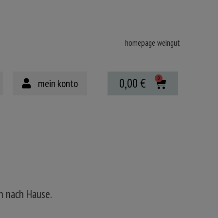
homepage weingut
0,00
€
mein konto
n nach Hause.