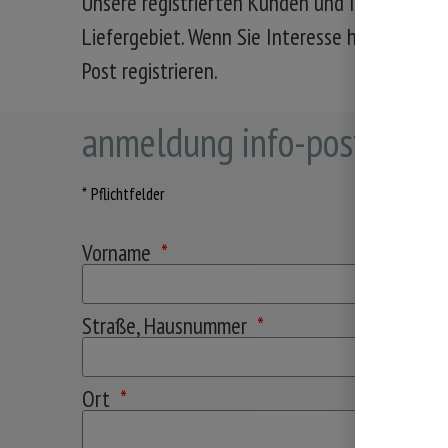
Unsere registrierten Kunden und Interessen
Liefergebiet. Wenn Sie Interesse haben und wi
Post registrieren.
anmeldung info-post
* Pflichtfelder
Vorname
Straße, Hausnummer
Ort