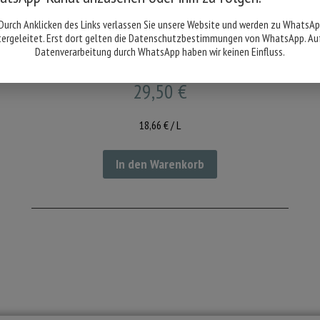
Durch Anklicken des Links verlassen Sie unsere Website und werden zu WhatsA
tergeleitet. Erst dort gelten die Datenschutzbestimmungen von WhatsApp. Auf
2024 Löwenstark, Cuvée weiss
Datenverarbeitung durch WhatsApp haben wir keinen Einfluss.
trocken, Magnumflasche
29,50
€
18,66
€
/
L
In den Warenkorb