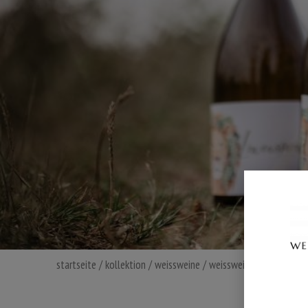
startseite
/
kollektion
/
weissweine
/ weisswein cuvée