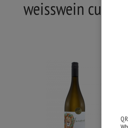
weisswein cuvée
QR-
Wh