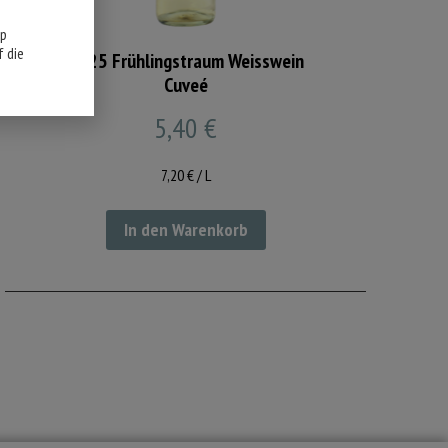
pp
 die
2025 Frühlingstraum Weisswein
Cuveé
5,40
€
7,20
€
/
L
In den Warenkorb