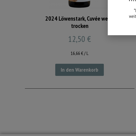
*
wei
2024 Löwenstark, Cuvée weiss
trocken
12,50
€
16,66
€
/
L
In den Warenkorb