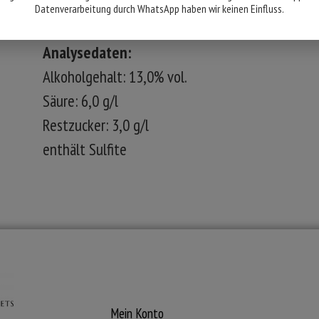
Datenverarbeitung durch WhatsApp haben wir keinen Einfluss.
11 bis 13 °C
Analysedaten:
Alkoholgehalt: 13,0% vol.
Säure: 6,0 g/l
Restzucker: 3,0 g/l
enthält Sulfite
Mein Konto