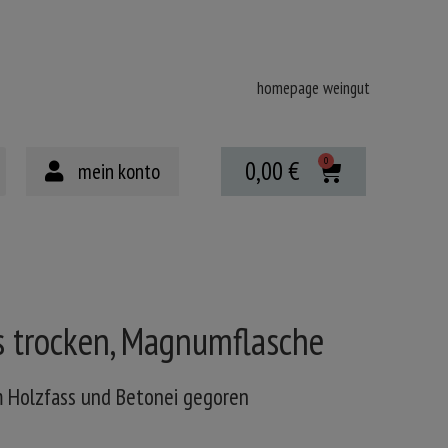
homepage weingut
0,00
€
mein konto
s trocken, Magnumflasche
m Holzfass und Betonei gegoren