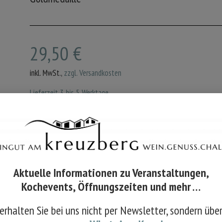
29,50
€
inkl. MwSt.,
zzgl. Versandkosten
Lieferzeit 3 bis 5 Werktage.
Für Bestellungen ab 60 Flaschen gilt eine abweichende Lieferzeit
In den Warenkorb
Aktuelle Informationen zu Veranstaltungen,
produktinformation:
Kochevents, Öffnungszeiten und mehr …
erhalten Sie bei uns nicht per Newsletter, sondern übe
2024 Löwenstark, Cuvée weiss trocken