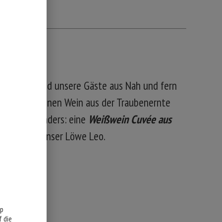
füllt uns und unsere Gäste aus Nah und fern
seinen Sohn einen Wein aus der Traubenernte
st ganz besonders: eine
Weißwein Cuvée aus
ugleich wie unser Löwe Leo.
pp
 die