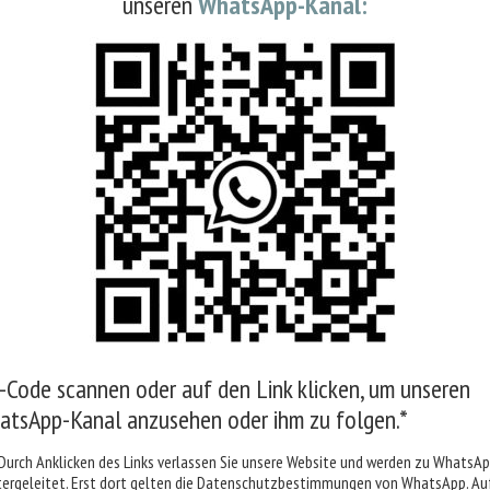
unseren
WhatsApp-Kanal:
Weißwein, Qualitätswein, Franken, Goldmedaille
Löwenstark
Im Mai 2023 kam unser Sohn Leo zur Welt und er
seither mit so viel Freude. Papa Moritz hat für 
seines Geburtsjahrgangs kreiert. Das Ergebnis i
Silvaner und Chardonnay
, charmant und stark z
Artikel-Nr. 1101
Code scannen oder auf den Link klicken, um unseren
Inhalt: 1,5 Liter, in der Burgunderflasche
atsApp-Kanal anzusehen oder ihm zu folgen.*
Basispreis: 18,66 €/Liter
Durch Anklicken des Links verlassen Sie unsere Website und werden zu WhatsA
Empfohlene Trinktemperatur:
tergeleitet. Erst dort gelten die Datenschutzbestimmungen von WhatsApp. Auf