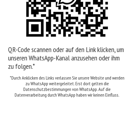
Immer informiert: Der WhatsApp-Kanal des
Weinguts am Kreuzberg
Bleiben Sie auf dem Laufenden: Über unseren WhatsApp-
QR-Code scannen oder auf den Link klicken, um
Kanal informieren wir Sie schnell und unkompliziert über
unseren WhatsApp-Kanal anzusehen oder ihm
Neuigkeiten aus dem Weingut, Veranstaltungen,
zu folgen.*
Kochevents, saisonale Specials sowie die
*Durch Anklicken des Links verlassen Sie unsere Website und werden
Weiterlesen »
zu WhatsApp weitergeleitet. Erst dort gelten die
Datenschutzbestimmungen von WhatsApp. Auf die
Datenverarbeitung durch WhatsApp haben wir keinen Einfluss.