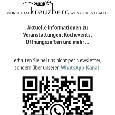
Sommerpause GENUSS.BAR – Vinothek geöffnet
Aktuelle Informationen zu
Veranstaltungen, Kochevents,
Unsere GENUSS.BAR macht vom 19.08. bis einschließlich
Öffnungszeiten und mehr …
26.08. eine kleine Sommerpause. In dieser Zeit bleibt die
Vinothek wie gewohnt für Sie geöffnet. Besuchen Sie uns
erhalten Sie bei uns nicht per Newsletter,
Weiterlesen »
sondern über unseren
WhatsApp-Kanal: