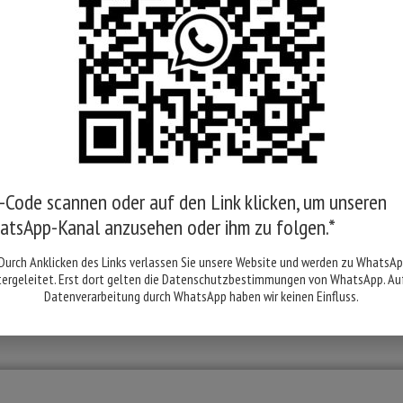
r.com
attform zur Online-Streitbeilegung (OS) bereit: https://
 Impressum.
salschlichtungsstelle
Code scannen oder auf den Link klicken, um unseren
chtet und nicht bereit sind, an einem Streitbeilegungsve
atsApp-Kanal anzusehen oder ihm zu folgen.*
Durch Anklicken des Links verlassen Sie unsere Website und werden zu WhatsA
tergeleitet. Erst dort gelten die Datenschutzbestimmungen von WhatsApp. Auf
Datenverarbeitung durch WhatsApp haben wir keinen Einfluss.