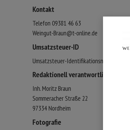
Kontakt
Telefon 09381 46 63
Weingut-Braun@t-online.de
Umsatzsteuer-ID
Umsatzsteuer-Identifikationsnummer ge
Redaktionell verantwortlich
Inh. Moritz Braun
Sommeracher Straße 22
97334 Nordheim
Fotografie